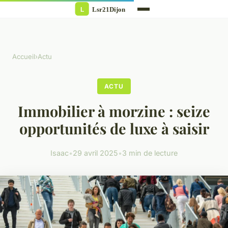
Accueil
›
Actu
ACTU
Immobilier à morzine : seize
opportunités de luxe à saisir
Isaac
•
29 avril 2025
•
3 min de lecture