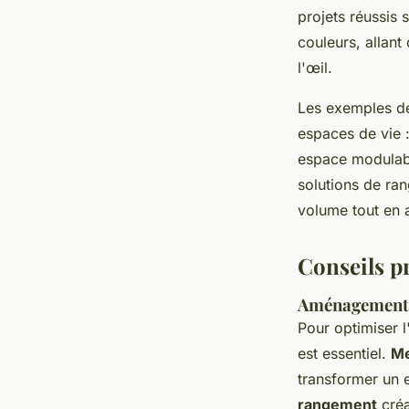
projets réussis 
couleurs, allant
l'œil.
Les exemples de
espaces de vie 
espace modulabl
solutions de ran
volume tout en 
Conseils pr
Aménagement f
Pour optimiser l
est essentiel.
Me
transformer un 
rangement
créa