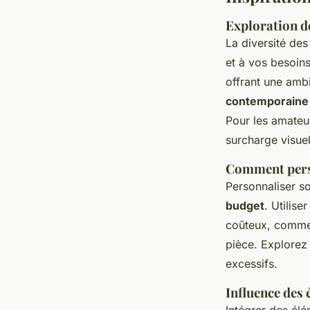
Exploration de
La diversité de
et à vos besoins
offrant une amb
contemporaine
Pour les amateur
surcharge visuel
Comment perso
Personnaliser s
budget
. Utilis
coûteux, comme 
pièce. Explorez
excessifs.
Influence des 
Intégrer des élé