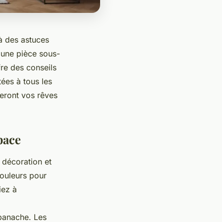
à des astuces
 une pièce sous-
fre des conseils
ées à tous les
seront vos rêves
pace
 décoration et
couleurs pour
iez à
panache. Les