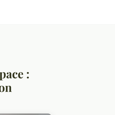
pace :
ion