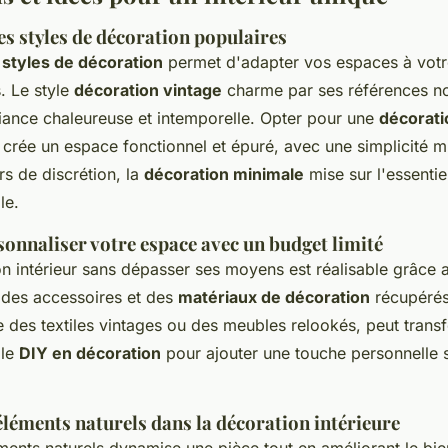
s styles de décoration populaires
s
styles de décoration
permet d'adapter vos espaces à votr
. Le style
décoration vintage
charme par ses références no
iance chaleureuse et intemporelle. Opter pour une
décorati
crée un espace fonctionnel et épuré, avec une simplicité m
s de discrétion, la
décoration minimale
mise sur l'essentiel
le.
nnaliser votre espace avec un budget limité
on intérieur sans dépasser ses moyens est réalisable grâce
er des accessoires et des
matériaux de décoration
récupérés
des textiles vintages ou des meubles relookés, peut trans
 le
DIY en décoration
pour ajouter une touche personnelle s
éléments naturels dans la décoration intérieure
ments naturels dynamise une pièce tout en améliorant le bie