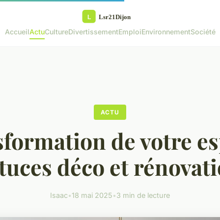
Accueil
Actu
Culture
Divertissement
Emploi
Environnement
Société
ACTU
formation de votre es
tuces déco et rénovat
Isaac
•
18 mai 2025
•
3 min de lecture