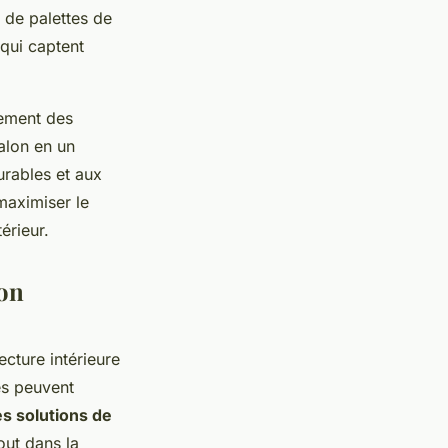
t de palettes de
 qui captent
tement des
alon en un
rables et aux
maximiser le
érieur.
ion
cture intérieure
és peuvent
es solutions de
out dans la