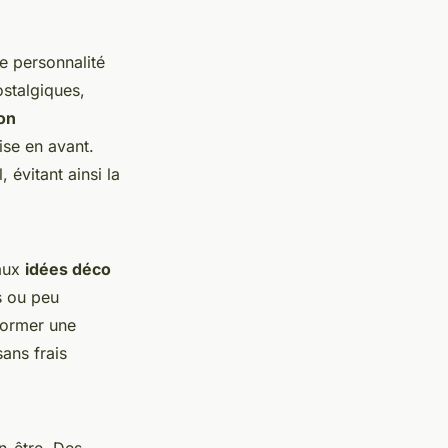
e personnalité
stalgiques,
on
ise en avant.
, évitant ainsi la
 aux
idées déco
 ou peu
former une
ans frais
n-être. Des