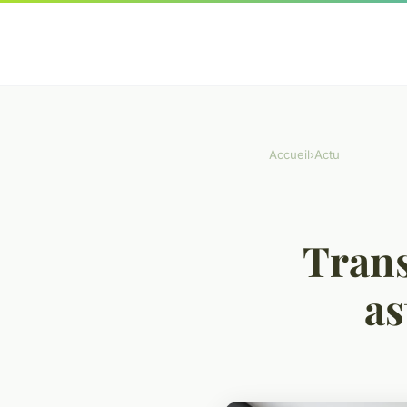
Accueil
›
Actu
Trans
as