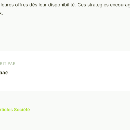
lleures offres dès leur disponibilité. Ces strategies encoura
x.
RIT PAR
aac
rticles Société