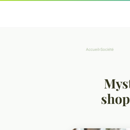
Accueil
›
Société
Myst
shop