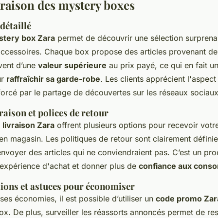
vraison des mystery boxes
détaillé
tery box Zara
permet de découvrir une sélection surprenan
accessoires. Chaque box propose des articles provenant de
uvent d’une
valeur supérieure
au prix payé, ce qui en fait u
ur
raffraîchir sa garde-robe
. Les clients apprécient l'aspect
forcé par le partage de découvertes sur les réseaux sociaux
raison et polices de retour
 livraison Zara
offrent plusieurs options pour recevoir votr
en magasin. Les politiques de retour sont clairement défini
envoyer des articles qui ne conviendraient pas. C’est un p
l’expérience d'achat et donner plus de
confiance aux cons
ons et astuces pour économiser
es économies, il est possible d’utiliser un
code promo Zar
x. De plus, surveiller les réassorts annoncés permet de res