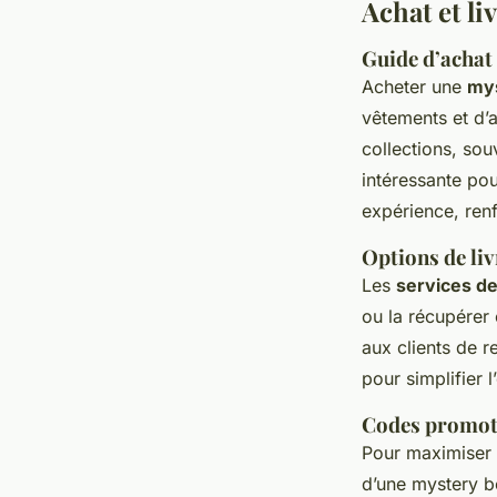
Achat et li
Guide d’achat 
Acheter une
mys
vêtements et d’
collections, so
intéressante po
expérience, ren
Options de liv
Les
services de
ou la récupérer 
aux clients de r
pour simplifier 
Codes promoti
Pour maximiser s
d’une mystery bo