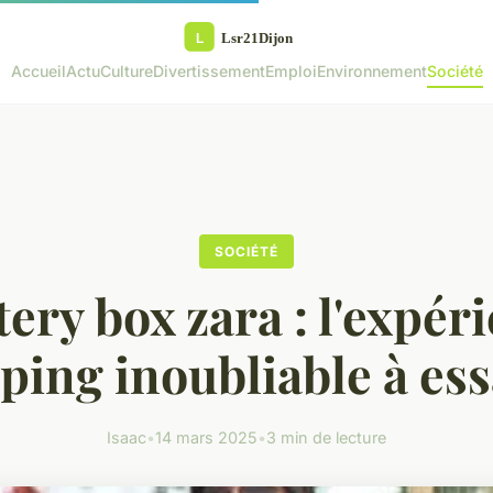
Accueil
Actu
Culture
Divertissement
Emploi
Environnement
Société
SOCIÉTÉ
ery box zara : l'expér
ping inoubliable à ess
Isaac
•
14 mars 2025
•
3 min de lecture