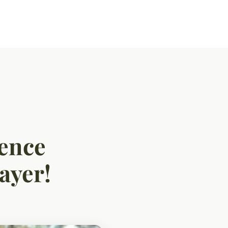
ience
ayer!