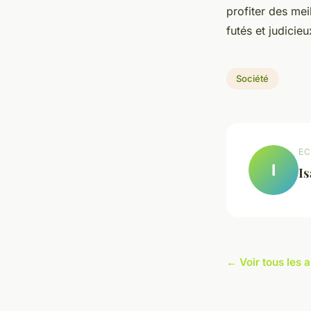
profiter des mei
futés et judicieu
Société
EC
I
Is
← Voir tous les a