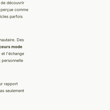
de découvrir
st perçue comme
icles parfois
autaire. Des
nceurs mode
 et l'échange
t personnelle
ur rapport
pas seulement