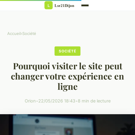
Accueil
›
Société
SOCIÉTÉ
Pourquoi visiter le site peut
changer votre expérience en
ligne
Orion
•
22/05/2026 18:43
•
8 min de lecture