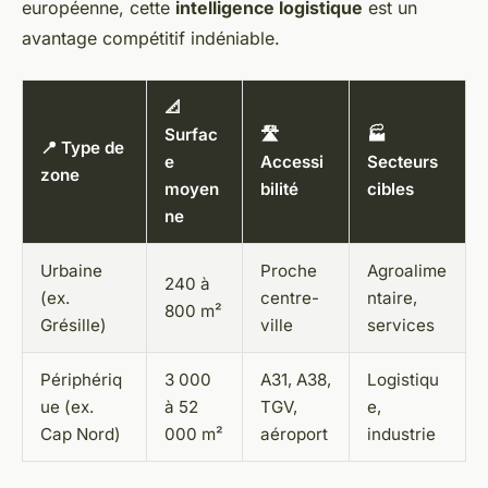
européenne, cette
intelligence logistique
est un
avantage compétitif indéniable.
📐
Surfac
🛣️
🏭
📍 Type de
e
Accessi
Secteurs
zone
moyen
bilité
cibles
ne
Urbaine
Proche
Agroalime
240 à
(ex.
centre-
ntaire,
800 m²
Grésille)
ville
services
Périphériq
3 000
A31, A38,
Logistiqu
ue (ex.
à 52
TGV,
e,
Cap Nord)
000 m²
aéroport
industrie