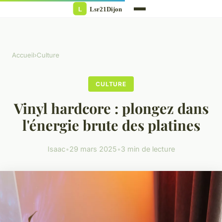
Accueil
›
Culture
CULTURE
Vinyl hardcore : plongez dans
l'énergie brute des platines
Isaac
•
29 mars 2025
•
3 min de lecture